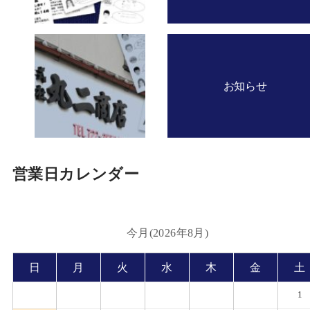
お知らせ
営業日カレンダー
今月(2026年8月)
日
月
火
水
木
金
土
1