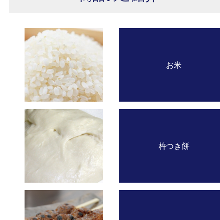
お米
杵つき餅