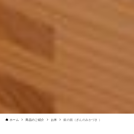
ホーム
商品のご紹介
お米
銀の朏（ぎんのみかづき ）